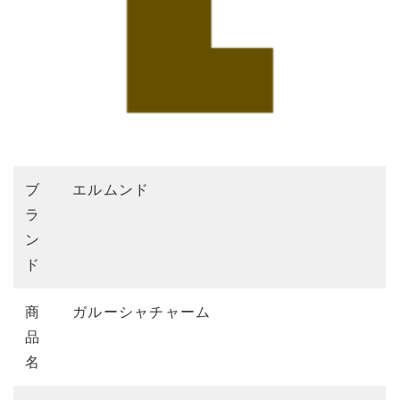
ブ
エルムンド
ラ
ン
ド
商
ガルーシャチャーム
品
名