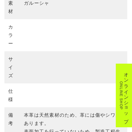
素
ガルーシャ
材
カ
ラ
ー
サ
イ
オンラインショップ
ズ
ONLINE SHOP
仕
様
備
本革は天然素材のため、革には傷やシワが
考
あります。
表面加工を行っていないため、製造工程生